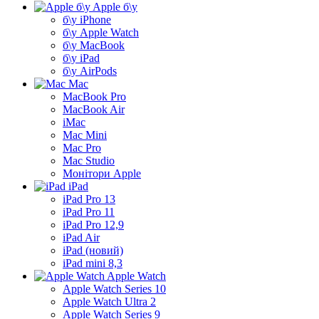
Apple б\у
б\у iPhone
б\у Apple Watch
б\у MacBook
б\у iPad
б\у AirPods
Mac
MacBook Pro
MacBook Air
iMac
Mac Mini
Mac Pro
Mac Studio
Монітори Apple
iPad
iPad Pro 13
iPad Pro 11
iPad Pro 12,9
iPad Air
iPad (новий)
iPad mini 8,3
Apple Watch
Apple Watch Series 10
Apple Watch Ultra 2
Apple Watch Series 9