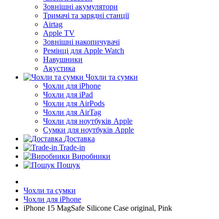
Зовнішні акумулятори
Тримачі та зарядні станції
Airtag
Apple TV
Зовнішні накопичувачі
Ремінці для Apple Watch
Навушники
Акустика
Чохли та сумки
Чохли для iPhone
Чохли для iPad
Чохли для AirPods
Чохли для AirTag
Чохли для ноутбуків Apple
Сумки для ноутбуків Apple
Доставка
Trade-in
Виробники
Пошук
Чохли та сумки
Чохли для iPhone
iPhone 15 MagSafe Silicone Case original, Pink