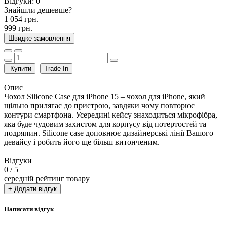
Відгуки:
0
Знайшли дешевше?
1 054 грн.
999 грн.
Швидке замовлення
Купити
Trade In
Опис
Чохол Silicone Case для iPhone 15 – чохол для iPhone, який
щільно прилягає до пристрою, завдяки чому повторює
контури смартфона. Усередині кейсу знаходиться мікрофібра,
яка буде чудовим захистом для корпусу від потертостей та
подряпин. Silicone case доповнює дизайнерські лінії Вашого
девайсу і робить його ще більш витонченим.
Відгуки
0
/ 5
середній рейтинг товару
+ Додати відгук
Написати відгук