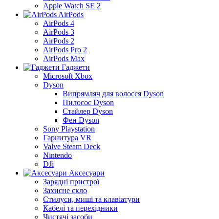
Apple Watch SE 2
AirPods
AirPods 4
AirPods 3
AirPods 2
AirPods Pro 2
AirPods Max
Гаджети
Microsoft Xbox
Dyson
Випрямляч для волосся Dyson
Пилосос Dyson
Стайлер Dyson
Фен Dyson
Sony Playstation
Гарнитура VR
Valve Steam Deck
Nintendo
DJi
Аксесуари
Зарядні пристрої
Захисне скло
Стилуси, миші та клавіатури
Кабелі та перехідники
Чистячі засоби