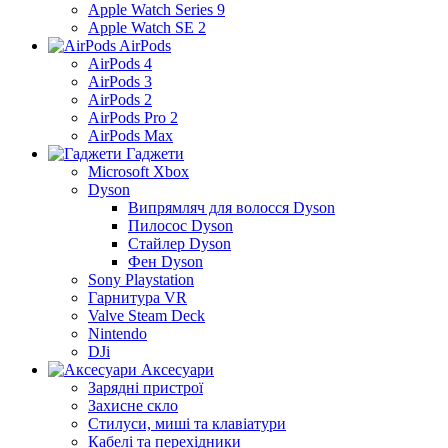
Apple Watch Series 9
Apple Watch SE 2
AirPods
AirPods 4
AirPods 3
AirPods 2
AirPods Pro 2
AirPods Max
Гаджети
Microsoft Xbox
Dyson
Випрямляч для волосся Dyson
Пилосос Dyson
Стайлер Dyson
Фен Dyson
Sony Playstation
Гарнитура VR
Valve Steam Deck
Nintendo
DJi
Аксесуари
Зарядні пристрої
Захисне скло
Стилуси, миші та клавіатури
Кабелі та перехідники