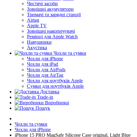
Чистячі засоби
Зовнішні акумулятори
Тримачі та зарядні станції
Airtag
Apple TV
Зовнішні накопичувачі
Ремінці для Apple Watch
Навушники
Акустика
Чохли та сумки
Чохли для iPhone
Чохли для iPad
Чохли для AirPods
Чохли для AirTag
Чохли для ноутбуків Apple
Сумки для ноутбуків Apple
Доставка
Trade-in
Виробники
Пошук
Чохли та сумки
Чохли для iPhone
iPhone 15 PRO MagSafe Silicone Case original, Light Blue