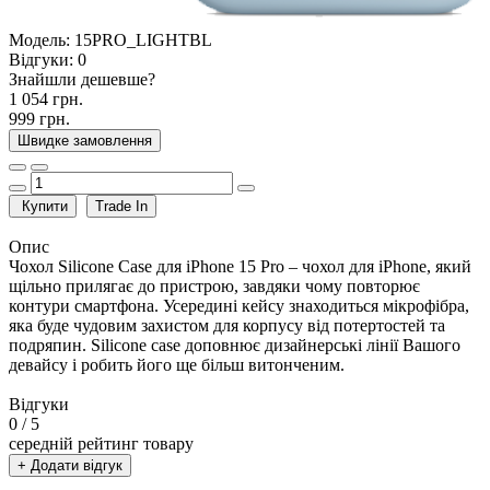
Модель:
15PRO_LIGHTBL
Відгуки:
0
Знайшли дешевше?
1 054 грн.
999 грн.
Швидке замовлення
Купити
Trade In
Опис
Чохол Silicone Case для iPhone 15 Pro – чохол для iPhone, який
щільно прилягає до пристрою, завдяки чому повторює
контури смартфона. Усередині кейсу знаходиться мікрофібра,
яка буде чудовим захистом для корпусу від потертостей та
подряпин. Silicone case доповнює дизайнерські лінії Вашого
девайсу і робить його ще більш витонченим.
Відгуки
0
/ 5
середній рейтинг товару
+ Додати відгук