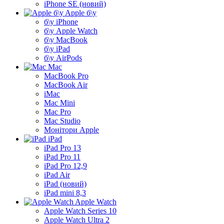
iPhone SE (новий)
Apple б\у
б\у iPhone
б\у Apple Watch
б\у MacBook
б\у iPad
б\у AirPods
Mac
MacBook Pro
MacBook Air
iMac
Mac Mini
Mac Pro
Mac Studio
Монітори Apple
iPad
iPad Pro 13
iPad Pro 11
iPad Pro 12,9
iPad Air
iPad (новий)
iPad mini 8,3
Apple Watch
Apple Watch Series 10
Apple Watch Ultra 2