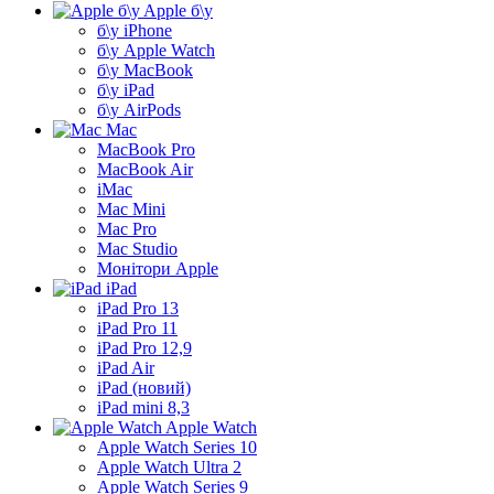
Apple б\у
б\у iPhone
б\у Apple Watch
б\у MacBook
б\у iPad
б\у AirPods
Mac
MacBook Pro
MacBook Air
iMac
Mac Mini
Mac Pro
Mac Studio
Монітори Apple
iPad
iPad Pro 13
iPad Pro 11
iPad Pro 12,9
iPad Air
iPad (новий)
iPad mini 8,3
Apple Watch
Apple Watch Series 10
Apple Watch Ultra 2
Apple Watch Series 9