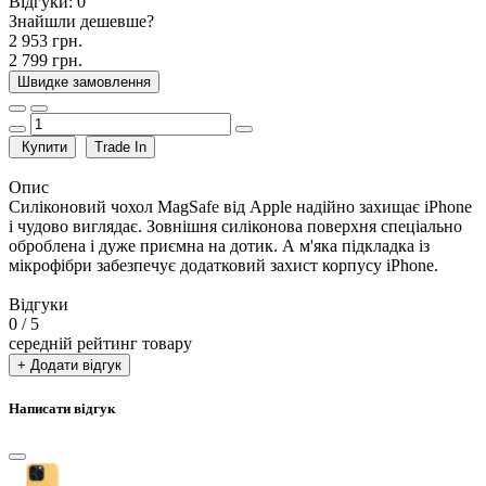
Відгуки:
0
Знайшли дешевше?
2 953 грн.
2 799 грн.
Швидке замовлення
Купити
Trade In
Опис
Силіконовий чохол MagSafe від Apple надійно захищає iPhone
і чудово виглядає. Зовнішня силіконова поверхня спеціально
оброблена і дуже приємна на дотик. А м'яка підкладка із
мікрофібри забезпечує додатковий захист корпусу iPhone.
Відгуки
0
/ 5
середній рейтинг товару
+ Додати відгук
Написати відгук