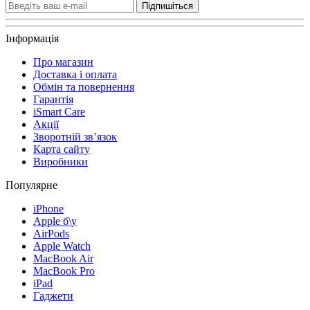
Підпишіться
Інформація
Про магазин
Доставка і оплата
Обмін та повернення
Гарантія
iSmart Care
Акції
Зворотній зв’язок
Карта сайту
Виробники
Популярне
iPhone
Apple б\у
AirPods
Apple Watch
MacBook Air
MacBook Pro
iPad
Гаджети