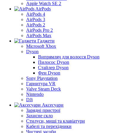
Apple Watch SE 2
AirPods
AirPods 4
AirPods 3
AirPods 2
AirPods Pro 2
AirPods Max
Гаджети
Microsoft Xbox
Dyson
Випрямляч для волосся Dyson
Пилосос Dyson
Стайлер Dyson
Фен Dyson
Sony Playstation
Гарнитура VR
Valve Steam Deck
Nintendo
DJi
Аксесуари
Зарядні пристрої
Захисне скло
Стилуси, миші та клавіатури
Кабелі та перехідники
Чистячі засоби