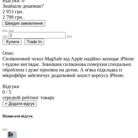
Відгуки:
0
Знайшли дешевше?
2 953 грн.
2 799 грн.
Швидке замовлення
Купити
Trade In
Опис
Силіконовий чохол MagSafe від Apple надійно захищає iPhone
і чудово виглядає. Зовнішня силіконова поверхня спеціально
оброблена і дуже приємна на дотик. А м'яка підкладка із
мікрофібри забезпечує додатковий захист корпусу iPhone.
Відгуки
0
/ 5
середній рейтинг товару
+ Додати відгук
Написати відгук