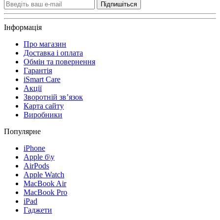
Підпишіться
Інформація
Про магазин
Доставка і оплата
Обмін та повернення
Гарантія
iSmart Care
Акції
Зворотній зв’язок
Карта сайту
Виробники
Популярне
iPhone
Apple б\у
AirPods
Apple Watch
MacBook Air
MacBook Pro
iPad
Гаджети