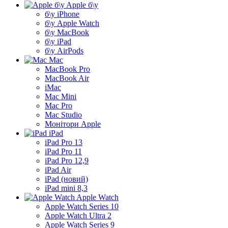
Apple б\у
б\у iPhone
б\у Apple Watch
б\у MacBook
б\у iPad
б\у AirPods
Mac
MacBook Pro
MacBook Air
iMac
Mac Mini
Mac Pro
Mac Studio
Монітори Apple
iPad
iPad Pro 13
iPad Pro 11
iPad Pro 12,9
iPad Air
iPad (новий)
iPad mini 8,3
Apple Watch
Apple Watch Series 10
Apple Watch Ultra 2
Apple Watch Series 9