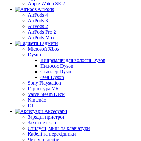
Apple Watch SE 2
AirPods
AirPods 4
AirPods 3
AirPods 2
AirPods Pro 2
AirPods Max
Гаджети
Microsoft Xbox
Dyson
Випрямляч для волосся Dyson
Пилосос Dyson
Стайлер Dyson
Фен Dyson
Sony Playstation
Гарнитура VR
Valve Steam Deck
Nintendo
DJi
Аксесуари
Зарядні пристрої
Захисне скло
Стилуси, миші та клавіатури
Кабелі та перехідники
Чистячі засоби