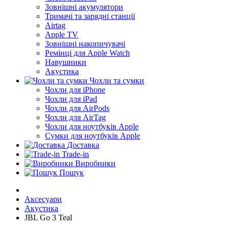
Зовнішні акумулятори
Тримачі та зарядні станції
Airtag
Apple TV
Зовнішні накопичувачі
Ремінці для Apple Watch
Навушники
Акустика
Чохли та сумки
Чохли для iPhone
Чохли для iPad
Чохли для AirPods
Чохли для AirTag
Чохли для ноутбуків Apple
Сумки для ноутбуків Apple
Доставка
Trade-in
Виробники
Пошук
Аксесуари
Акустика
JBL Go 3 Teal