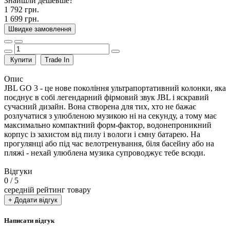
Знайшли дешевше?
1 792 грн.
1 699 грн.
Швидке замовлення
Купити
Trade In
Опис
JBL GO 3 - це нове покоління ультрапортативний колонки, яка
поєднує в собі легендарний фірмовий звук JBL і яскравий
сучасний дизайн. Вона створена для тих, хто не бажає
розлучатися з улюбленою музикою ні на секунду, а тому має
максимально компактний форм-фактор, водонепроникний
корпус із захистом від пилу і вологи і ємну батарею. На
прогулянці або під час велотренування, біля басейну або на
пляжі - нехай улюблена музика супроводжує тебе всюди.
Відгуки
0
/ 5
середній рейтинг товару
+ Додати відгук
Написати відгук