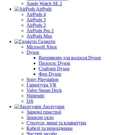
Apple Watch SE 2
AirPods
AirPods 4
AirPods 3
AirPods 2
AirPods Pro 2
AirPods Max
Гаджети
Microsoft Xbox
Dyson
Випрямляч для волосся Dyson
Пилосос Dyson
Стайлер Dyson
Фен Dyson
Sony Playstation
Гарнитура VR
Valve Steam Deck
Nintendo
DJi
Аксесуари
Зарядні пристрої
Захисне скло
Стилуси, миші та клавіатури
Кабелі та перехідники
Чистячі засоби