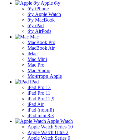
Apple б\у
б\у iPhone
б\у Apple Watch
б\у MacBook
б\у iPad
б\у AirPods
Mac
MacBook Pro
MacBook Air
iMac
Mac Mini
Mac Pro
Mac Studio
Монітори Apple
iPad
iPad Pro 13
iPad Pro 11
iPad Pro 12,9
iPad Air
iPad (новий)
iPad mini 8,3
Apple Watch
Apple Watch Series 10
Apple Watch Ultra 2
Apple Watch Series 9