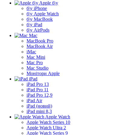
Apple б\у
б\у iPhone
б\у Apple Watch
б\у MacBook
б\у iPad
б\у AirPods
Mac
MacBook Pro
MacBook Air
iMac
Mac Mini
Mac Pro
Mac Studio
Монітори Apple
iPad
iPad Pro 13
iPad Pro 11
iPad Pro 12,9
iPad Air
iPad (новий)
iPad mini 8,3
Apple Watch
Apple Watch Series 10
Apple Watch Ultra 2
Apple Watch Series 9