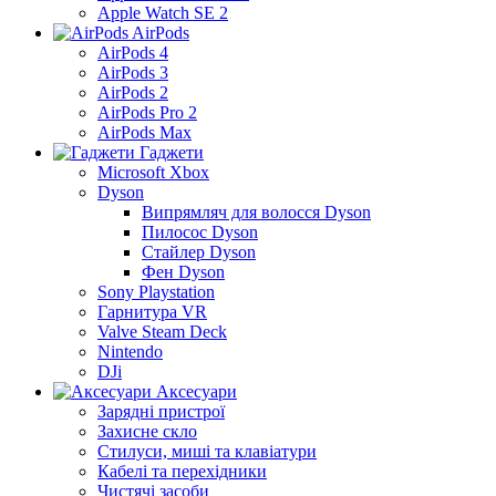
Apple Watch SE 2
AirPods
AirPods 4
AirPods 3
AirPods 2
AirPods Pro 2
AirPods Max
Гаджети
Microsoft Xbox
Dyson
Випрямляч для волосся Dyson
Пилосос Dyson
Стайлер Dyson
Фен Dyson
Sony Playstation
Гарнитура VR
Valve Steam Deck
Nintendo
DJi
Аксесуари
Зарядні пристрої
Захисне скло
Стилуси, миші та клавіатури
Кабелі та перехідники
Чистячі засоби