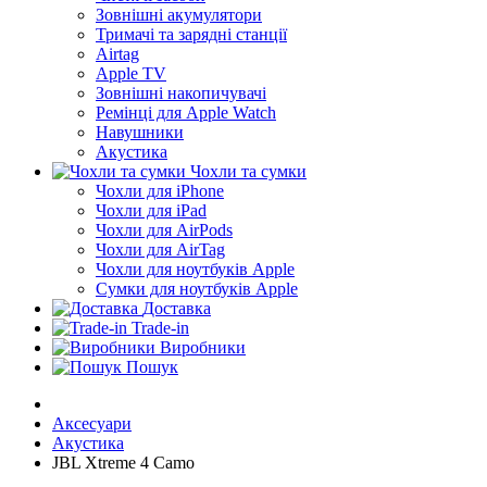
Зовнішні акумулятори
Тримачі та зарядні станції
Airtag
Apple TV
Зовнішні накопичувачі
Ремінці для Apple Watch
Навушники
Акустика
Чохли та сумки
Чохли для iPhone
Чохли для iPad
Чохли для AirPods
Чохли для AirTag
Чохли для ноутбуків Apple
Сумки для ноутбуків Apple
Доставка
Trade-in
Виробники
Пошук
Аксесуари
Акустика
JBL Xtreme 4 Camo