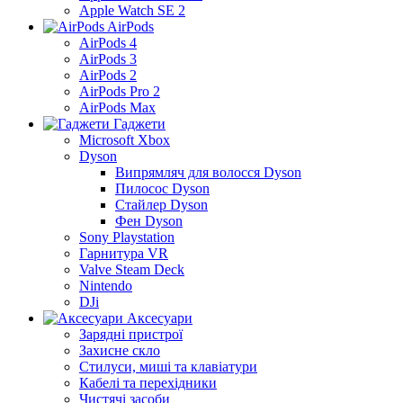
Apple Watch SE 2
AirPods
AirPods 4
AirPods 3
AirPods 2
AirPods Pro 2
AirPods Max
Гаджети
Microsoft Xbox
Dyson
Випрямляч для волосся Dyson
Пилосос Dyson
Стайлер Dyson
Фен Dyson
Sony Playstation
Гарнитура VR
Valve Steam Deck
Nintendo
DJi
Аксесуари
Зарядні пристрої
Захисне скло
Стилуси, миші та клавіатури
Кабелі та перехідники
Чистячі засоби