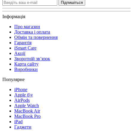
Підпишіться
Інформація
Про магазин
Доставка і оплата
Обмін та повернення
Гарантія
iSmart Care
Акції
Зворотній зв’язок
Карта сайту
Виробники
Популярне
iPhone
Apple б\у
AirPods
Apple Watch
MacBook Air
MacBook Pro
iPad
Гаджети