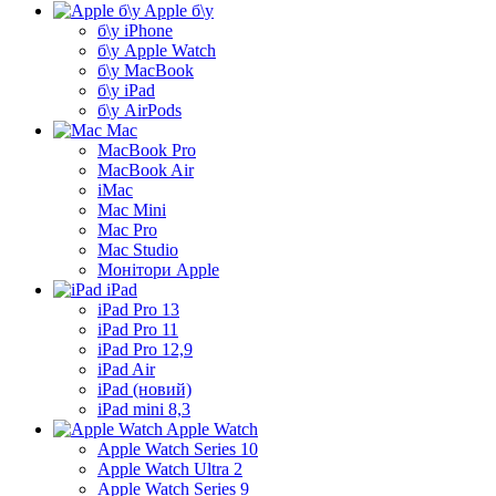
Apple б\у
б\у iPhone
б\у Apple Watch
б\у MacBook
б\у iPad
б\у AirPods
Mac
MacBook Pro
MacBook Air
iMac
Mac Mini
Mac Pro
Mac Studio
Монітори Apple
iPad
iPad Pro 13
iPad Pro 11
iPad Pro 12,9
iPad Air
iPad (новий)
iPad mini 8,3
Apple Watch
Apple Watch Series 10
Apple Watch Ultra 2
Apple Watch Series 9