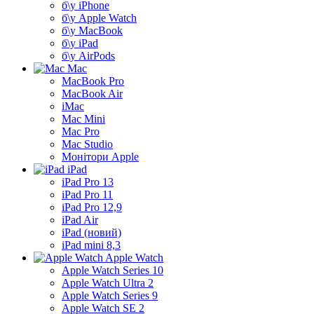
б\у iPhone
б\у Apple Watch
б\у MacBook
б\у iPad
б\у AirPods
Mac
MacBook Pro
MacBook Air
iMac
Mac Mini
Mac Pro
Mac Studio
Монітори Apple
iPad
iPad Pro 13
iPad Pro 11
iPad Pro 12,9
iPad Air
iPad (новий)
iPad mini 8,3
Apple Watch
Apple Watch Series 10
Apple Watch Ultra 2
Apple Watch Series 9
Apple Watch SE 2