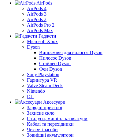
AirPods
AirPods 4
AirPods 3
AirPods 2
AirPods Pro 2
AirPods Max
Гаджети
Microsoft Xbox
Dyson
Випрямляч для волосся Dyson
Пилосос Dyson
Стайлер Dyson
Фен Dyson
Sony Playstation
Гарнитура VR
Valve Steam Deck
Nintendo
DJi
Аксесуари
Зарядні пристрої
Захисне скло
Стилуси, миші та клавіатури
Кабелі та перехідники
Чистячі засоби
Зовнішні акумулятори