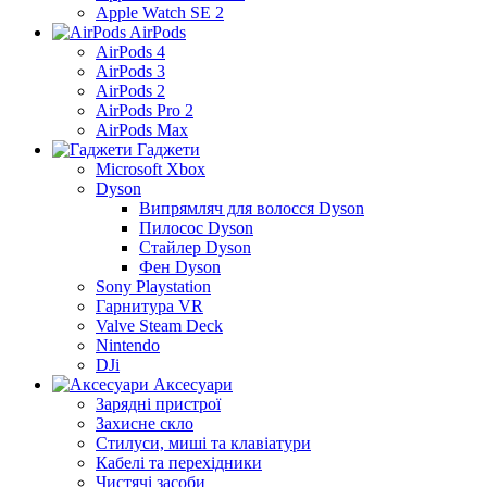
Apple Watch SE 2
AirPods
AirPods 4
AirPods 3
AirPods 2
AirPods Pro 2
AirPods Max
Гаджети
Microsoft Xbox
Dyson
Випрямляч для волосся Dyson
Пилосос Dyson
Стайлер Dyson
Фен Dyson
Sony Playstation
Гарнитура VR
Valve Steam Deck
Nintendo
DJi
Аксесуари
Зарядні пристрої
Захисне скло
Стилуси, миші та клавіатури
Кабелі та перехідники
Чистячі засоби