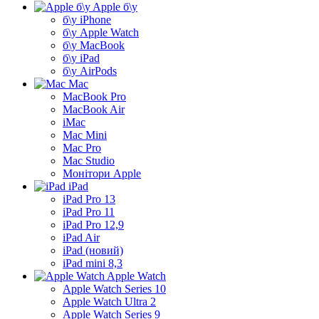
Apple б\у
б\у iPhone
б\у Apple Watch
б\у MacBook
б\у iPad
б\у AirPods
Mac
MacBook Pro
MacBook Air
iMac
Mac Mini
Mac Pro
Mac Studio
Монітори Apple
iPad
iPad Pro 13
iPad Pro 11
iPad Pro 12,9
iPad Air
iPad (новий)
iPad mini 8,3
Apple Watch
Apple Watch Series 10
Apple Watch Ultra 2
Apple Watch Series 9