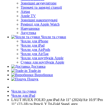
Зовнішні акумулятори
Тримачі та зарядні станції
Airtag
Apple TV
Зовнішні накопичувачі
Ремінці для Apple Watch
Навушники
Акустика
Чохли та сумки
Чохли для iPhone
Чохли для iPad
Чохли для AirPods
Чохли для AirTag
Чохли для ноутбуків Apple
Сумки для ноутбуків Apple
Доставка
Trade-in
Виробники
Пошук
Чохли та сумки
Чохли для iPad
LAUT HUEX FOLIO для iPad Air 11" (2024)/Air 10.9"/Pro
11" (22-18) та Pencil, Y Tri-Fold Stand, grey