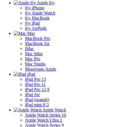
Apple б\у
б\у iPhone
б\у Apple Watch
б\у MacBook
б\у iPad
б\у AirPods
Mac
MacBook Pro
MacBook Air
iMac
Mac Mini
Mac Pro
Mac Studio
Монітори Apple
iPad
iPad Pro 13
iPad Pro 11
iPad Pro 12,9
iPad Air
iPad (новий)
iPad mini 8,3
Apple Watch
Apple Watch Series 10
Apple Watch Ultra 2
Apple Watch Series 9