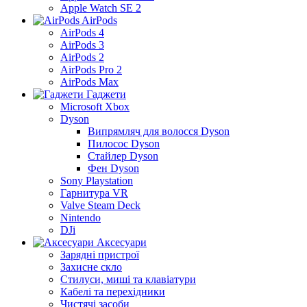
Apple Watch SE 2
AirPods
AirPods 4
AirPods 3
AirPods 2
AirPods Pro 2
AirPods Max
Гаджети
Microsoft Xbox
Dyson
Випрямляч для волосся Dyson
Пилосос Dyson
Стайлер Dyson
Фен Dyson
Sony Playstation
Гарнитура VR
Valve Steam Deck
Nintendo
DJi
Аксесуари
Зарядні пристрої
Захисне скло
Стилуси, миші та клавіатури
Кабелі та перехідники
Чистячі засоби