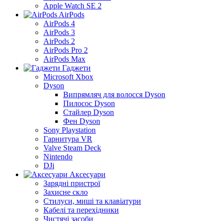
Apple Watch SE 2
AirPods
AirPods 4
AirPods 3
AirPods 2
AirPods Pro 2
AirPods Max
Гаджети
Microsoft Xbox
Dyson
Випрямляч для волосся Dyson
Пилосос Dyson
Стайлер Dyson
Фен Dyson
Sony Playstation
Гарнитура VR
Valve Steam Deck
Nintendo
DJi
Аксесуари
Зарядні пристрої
Захисне скло
Стилуси, миші та клавіатури
Кабелі та перехідники
Чистячі засоби