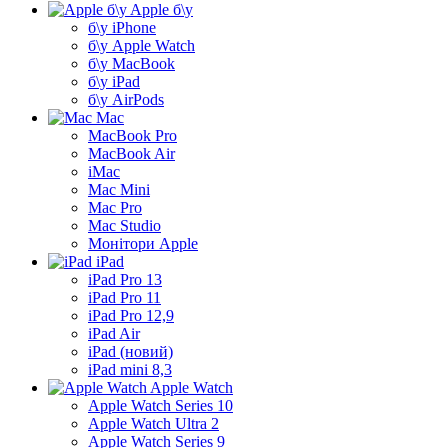
Apple б\у
б\у iPhone
б\у Apple Watch
б\у MacBook
б\у iPad
б\у AirPods
Mac
MacBook Pro
MacBook Air
iMac
Mac Mini
Mac Pro
Mac Studio
Монітори Apple
iPad
iPad Pro 13
iPad Pro 11
iPad Pro 12,9
iPad Air
iPad (новий)
iPad mini 8,3
Apple Watch
Apple Watch Series 10
Apple Watch Ultra 2
Apple Watch Series 9