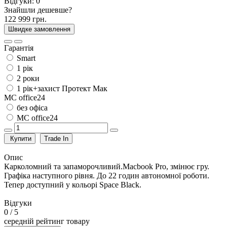
Відгуки:
0
Знайшли дешевше?
122 999 грн.
Швидке замовлення
Гарантія
Smart
1 рік
2 роки
1 рік+захист Протект Мак
MC office24
без офіса
MC office24
Купити
Trade In
Опис
Карколомний та запаморочливий.Macbook Pro, змінює гру.
Графіка наступного рівня. До 22 годин автономної роботи.
Тепер доступний у кольорі Space Black.
Відгуки
0
/ 5
середній рейтинг товару