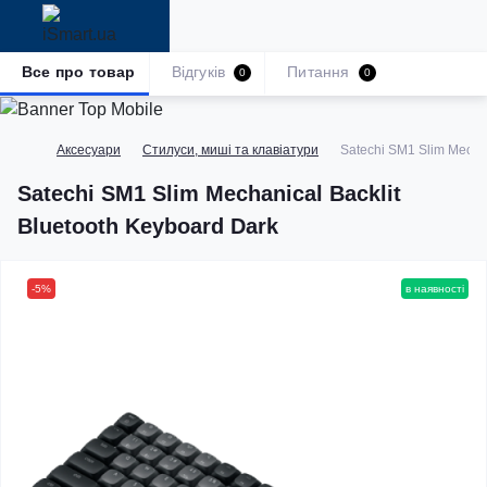
Все про товар
Відгуків
Питання
0
0
Аксесуари
Стилуси, миші та клавіатури
Satechi SM1 Slim Mechan
Satechi SM1 Slim Mechanical Backlit
Bluetooth Keyboard Dark
-5%
в наявності