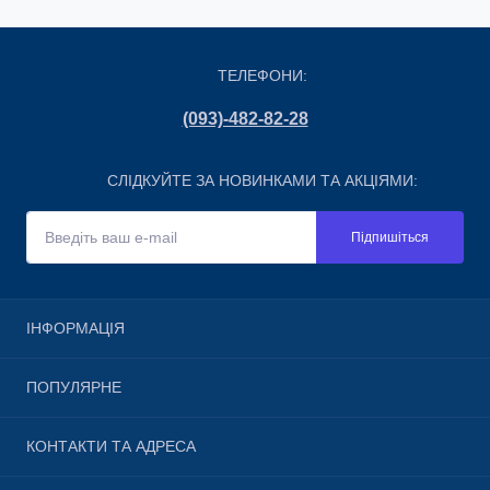
ТЕЛЕФОНИ:
(093)-482-82-28
СЛІДКУЙТЕ ЗА НОВИНКАМИ ТА АКЦІЯМИ:
Підпишіться
ІНФОРМАЦІЯ
Про магазин
ПОПУЛЯРНЕ
Доставка і оплата
Обмін та повернення
iPhone
КОНТАКТИ ТА АДРЕСА
Гарантія
Apple б\у
iSmart Care
AirPods
м. Київ, метро Либідська, бульвар Миколи