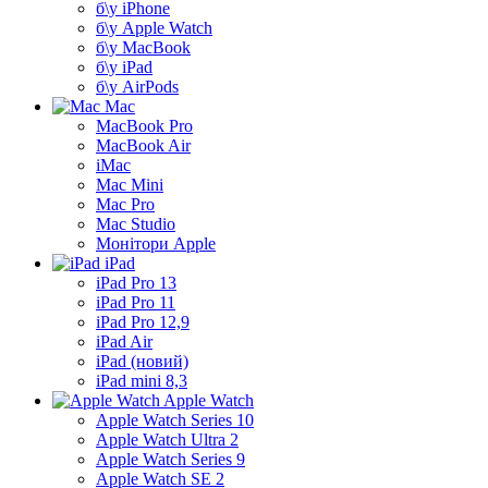
б\у iPhone
б\у Apple Watch
б\у MacBook
б\у iPad
б\у AirPods
Mac
MacBook Pro
MacBook Air
iMac
Mac Mini
Mac Pro
Mac Studio
Монітори Apple
iPad
iPad Pro 13
iPad Pro 11
iPad Pro 12,9
iPad Air
iPad (новий)
iPad mini 8,3
Apple Watch
Apple Watch Series 10
Apple Watch Ultra 2
Apple Watch Series 9
Apple Watch SE 2