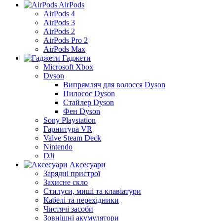
AirPods
AirPods 4
AirPods 3
AirPods 2
AirPods Pro 2
AirPods Max
Гаджети
Microsoft Xbox
Dyson
Випрямляч для волосся Dyson
Пилосос Dyson
Стайлер Dyson
Фен Dyson
Sony Playstation
Гарнитура VR
Valve Steam Deck
Nintendo
DJi
Аксесуари
Зарядні пристрої
Захисне скло
Стилуси, миші та клавіатури
Кабелі та перехідники
Чистячі засоби
Зовнішні акумулятори