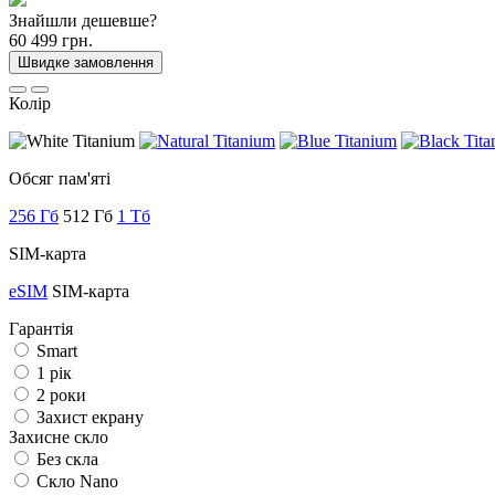
Знайшли дешевше?
60 499 грн.
Швидке замовлення
Колір
Обсяг пам'яті
256 Гб
512 Гб
1 Тб
SIM-карта
eSIM
SIM-карта
Гарантія
Smart
1 рік
2 роки
Захист екрану
Захисне скло
Без скла
Скло Nano